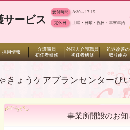
受付時間
8:30～17:15
護サービス
定休日
土曜・日曜・祝日・年末年始
介護職員
外国人介護職員
処遇改善の
採用情報
初任者研修
初任者研修
取り組み
ゃきょうケアプランセンターぴ
事業所開設のお知