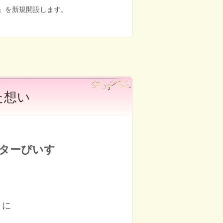
」を新規開設します。
た想い
ターぴいす
うに